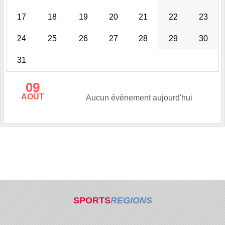
17
18
19
20
21
22
23
24
25
26
27
28
29
30
31
09
AOÛT
Aucun évènement aujourd'hui
SPORTS
REGIONS