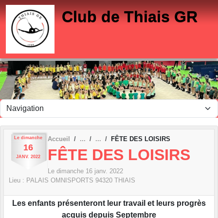
Panneau de gestion des cookies
Club de Thiais GR
Le
dimanche
Accueil
FÊTE DES LOISIRS
16
FÊTE DES LOISIRS
JANV.
2022
Le
dimanche
16
janv.
2022
Lieu :
PALAIS OMNISPORTS
94320
THIAIS
Les enfants présenteront leur travail et leurs progrès
acquis depuis Septembre