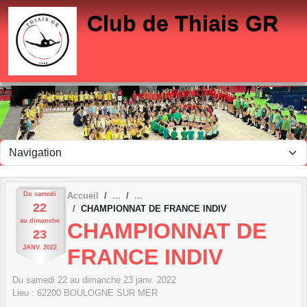
Panneau de gestion des cookies
Club de Thiais GR
Du
samedi
Accueil
22
CHAMPIONNAT DE FRANCE INDIV
au
dimanche
CHAMPIONNAT DE
23
JANV.
2022
FRANCE INDIV
Du
samedi
22
au
dimanche
23
janv.
2022
Lieu :
62200
BOULOGNE SUR MER