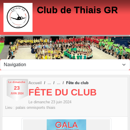
Panneau de gestion des cookies
Club de Thiais GR
Le
dimanche
Accueil
Fête du club
23
FÊTE DU CLUB
JUIN
2024
Le
dimanche
23
juin
2024
Lieu :
palais omnisports
thiais