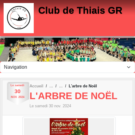
Panneau de gestion des cookies
Club de Thiais GR
Le
samedi
Accueil
L'arbre de Noël
30
L'ARBRE DE NOËL
NOV.
2024
Le
samedi
30
nov.
2024