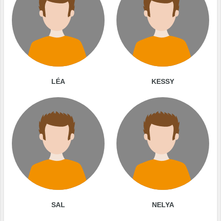
LÉA
KESSY
SAL
NELYA