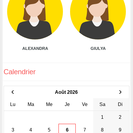
ALEXANDRA
GIULYA
Calendrier
Août 2026
Lu
Ma
Me
Je
Ve
Sa
Di
1
2
3
4
5
6
7
8
9