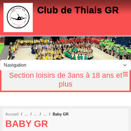
Panneau de gestion des cookies
Club de Thiais GR
Section loisirs de 3ans à 18 ans et
plus
Accueil
Baby GR
BABY GR