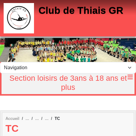
Panneau de gestion des cookies
Club de Thiais GR
Section loisirs de 3ans à 18 ans et
plus
Accueil
TC
TC