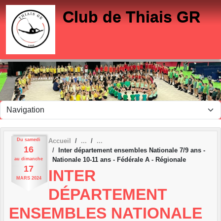
Panneau de gestion des cookies
Club de Thiais GR
Du
samedi
Accueil
16
Inter département ensembles Nationale 7/9 ans -
Nationale 10-11 ans - Fédérale A - Régionale
au
dimanche
17
INTER
MARS
2024
DÉPARTEMENT
ENSEMBLES NATIONALE