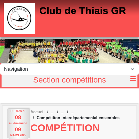
Panneau de gestion des cookies
Club de Thiais GR
Section compétitions
Du
samedi
Accueil
08
Compétition interdépartemental ensembles
au
dimanche
COMPÉTITION
09
MARS
2025